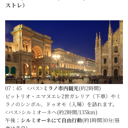
ストレ）
07：45 <バス>
ミラノ市内観光
(約2時間)
ビットリオ・エマヌエレ2世ガレリア（下車）やミ
ラノのシンボル、ドゥオモ（入場）を訪れます。
<バス>シルミオーネヘ(約2時間/135km)
午後：
シルミオーネにて自由行動
(約1時間30分/昼
食は各自)