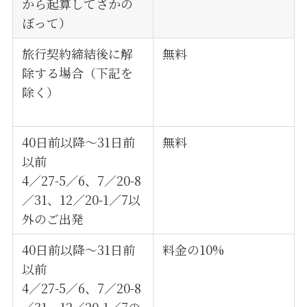
から起算してさかの
ぼって）
旅行契約締結後に解
無料
除する場合（下記を
除く）
40日前以降～31日前
無料
以前
4／27-5／6、7／20-8
／31、12／20-1／7以
外のご出発
40日前以降～31日前
料金の10%
以前
4／27-5／6、7／20-8