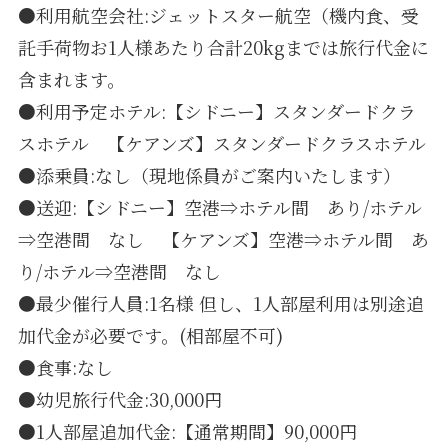
●利用航空会社:ジェットスター航空（機内食、受
託手荷物お1人様あたり合計20kgまでは旅行代金に
含まれます。
●利用予定ホテル:【シドニー】スタンダードクラ
スホテル 【ケアンズ】スタンダードクラスホテル
●添乗員:なし（現地係員がご案内いたします）
●送迎:【シドニー】空港⇒ホテル間 あり/ホテル
⇒空港間 なし 【ケアンズ】空港⇒ホテル間 あ
り/ホテル⇒空港間 なし
●最少催行人員:1名様 但し、1人部屋利用は別途追
加代金が必要です。(相部屋不可)
●食事:なし
●幼児旅行代金:30,000円
●1人部屋追加代金:【通常期間】90,000円