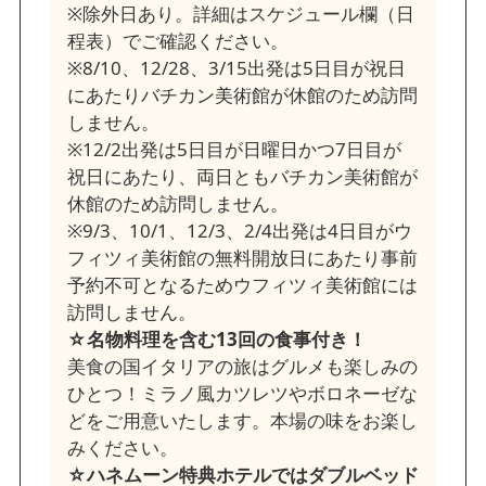
※除外日あり。詳細はスケジュール欄（日
程表）でご確認ください。
※8/10、12/28、3/15出発は5日目が祝日
にあたりバチカン美術館が休館のため訪問
しません。
※12/2出発は5日目が日曜日かつ7日目が
祝日にあたり、両日ともバチカン美術館が
休館のため訪問しません。
※9/3、10/1、12/3、2/4出発は4日目がウ
フィツィ美術館の無料開放日にあたり事前
予約不可となるためウフィツィ美術館には
訪問しません。
☆名物料理を含む13回の食事付き！
美食の国イタリアの旅はグルメも楽しみの
ひとつ！ミラノ風カツレツやボロネーゼな
どをご用意いたします。本場の味をお楽し
みください。
☆ハネムーン特典ホテルではダブルベッド