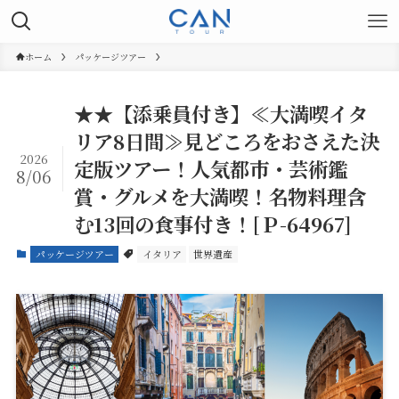
ホーム
パッケージツアー
★★【添乗員付き】≪大満喫イタ
リア8日間≫見どころをおさえた決
2026
定版ツアー！人気都市・芸術鑑
8/06
賞・グルメを大満喫！名物料理含
む13回の食事付き！[Ｐ-64967]
パッケージツアー
イタリア
世界遺産