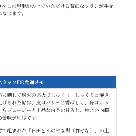
食をこの屋形船の上でいただける贅沢なプランが手配
になります。
スタッフFの食通メモ
串に刺して炭火の遠火でじっくり、じっくりと焼き
上げられた鮎は、皮はパリッと香ばしく、身はふっ
くらジューシー！上品な白身の甘みと、程よい内臓
の苦味が絶妙です。
竹で組まれた「日田どんのやな場（竹やな）」の上