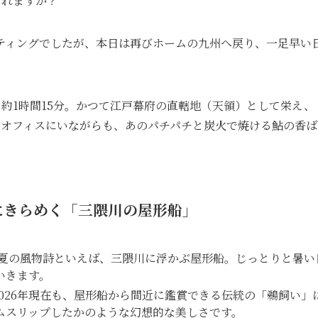
されますか？
イティングでしたが、本日は再びホームの九州へ戻り、一足早い
て約1時間15分。かつて江戸幕府の直轄地（天領）として栄え
オフィスにいながらも、あのパチパチと炭火で焼ける鮎の香ば
水面にきらめく「三隈川の屋形船」
夏の風物詩といえば、三隈川に浮かぶ屋形船。じっとりと暑い
いきます。
026年現在も、屋形船から間近に鑑賞できる伝統の「鵜飼い
ムスリップしたかのような幻想的な美しさです。