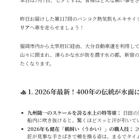
本日は7月7日、七夕ですね。皆様はどんな願い事を
昨日お届けした第117回のバンコク熱気旅もエキサ
リア
へ車を走らせましょう！
福岡市内から太宰府IC経由、大分自動車道を利用し
山々に囲まれ、清らかな水が街を潤す水の都。新宿の
たくなります。
🚣 1. 2026年最新！400年の伝統が
九州随一のスケールを誇る水上の特等席：
日田の
船内に吹き抜けると、驚くほどスッと汗が引いて
2026年も健在「鵜飼い（うかい）」の職人技：
2
匠が見事な手さばきで鵜を操る姿は、まるでタイ