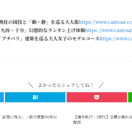
｜熱狂の国技と「動・静」を巡る大人旅
https://www.cantour.co
「九份・十分」幻想的なランタン上げ体験
https://www.cantour
「プチパリ」建築を巡る大人女子のモデルコース
https://www.c
よかったらシェアしてね！
ど、記憶に残る」－旅行業歴40年以
【海外旅行・3世代】全員が疲れ
配術