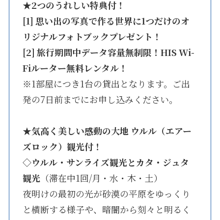
★
2つのうれしい特典付！
[1] 思い出の写真で作る世界に1つだけのオ
リジナルフォトブックプレゼント！
[2] 旅行期間中データ容量無制限！HIS Wi-
Fiルーター無料レンタル！
※1部屋につき1台の貸出となります。ご出
発の7日前までにお申し込みください。
★
気高く美しい感動の大地 ウルル（エアー
ズロック）観光付！
◇ウルル・サンライズ観光とカタ・ジュタ
観光
（滞在中1回/月・水・木・土）
夜明けの最初の光が砂漠の平原をゆっくり
と横断する様子や、暗闇から刻々と明るく