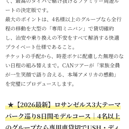
く、最高のタイパで駆け抜けるファミリー周遊ル
ートの決定版です。
最大のポイントは、4名様以上のグループなら全行
程の移動を大型の「専用ミニバン」で貸切確約
し、治安や乗り換えの不安をすべて解消する快適
プライベート仕様であること。
チケットの手配から、時差ボケに配慮した無理のな
い日程の組み替えまで。CANツアーが「家族全員
が一生笑顔で語り合える、本場アメリカの感動」
を完璧にプロデュースします。
★【2026最新】ロサンゼルス3大テーマ
パーク巡り8日間モデルコース｜4名以上
のグループなら専用車貸切でUSH・ディ