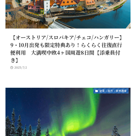
【オーストリア/スロバキア/チェコ/ハンガリー】
9・10月出発も限定特典あり！らくらく往復直行
便利用 大満喫中欧4ヶ国周遊8日間【添乗員付
き】
2025/7/2
絶景・自然・世界遺産