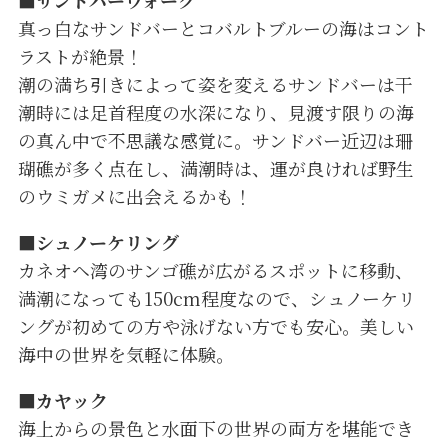
■
サンドバーウォーク
真っ白なサンドバーとコバルトブルーの海はコント
ラストが絶景！
潮の満ち引きによって姿を変えるサンドバーは干
潮時には足首程度の水深になり、見渡す限りの海
の真ん中で不思議な感覚に。サンドバー近辺は珊
瑚礁が多く点在し、満潮時は、運が良ければ野生
のウミガメに出会えるかも！
■
シュノーケリング
カネオヘ湾のサンゴ礁が広がるスポットに移動、
満潮になっても150cm程度なので、シュノーケリ
ングが初めての方や泳げない方でも安心。美しい
海中の世界を気軽に体験。
■カヤック
海上からの景色と水面下の世界の両方を堪能でき