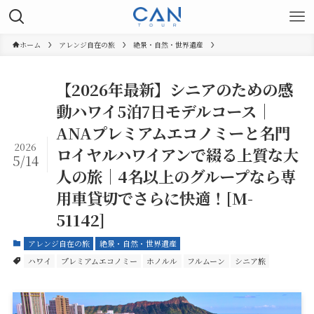
ホーム
アレンジ自在の旅
絶景・自然・世界遺産
【2026年最新】シニアのための感
動ハワイ5泊7日モデルコース｜
ANAプレミアムエコノミーと名門
2026
ロイヤルハワイアンで綴る上質な大
5/14
人の旅｜4名以上のグループなら専
用車貸切でさらに快適！[M-
51142]
アレンジ自在の旅
絶景・自然・世界遺産
ハワイ
プレミアムエコノミー
ホノルル
フルムーン
シニア旅