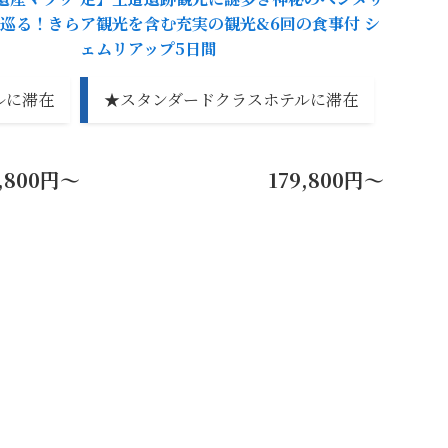
巡る！きら
ア観光を含む充実の観光&6回の食事付 シ
ェムリアップ5日間
ルに滞在
★スタンダードクラスホテルに滞在
9,800円～
179,800円～