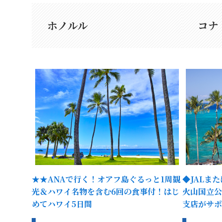
ホノルル
コナ
★★ANAで行く！オアフ島ぐるっと1周観
◆JALま
光＆ハワイ名物を含む6回の食事付！はじ
火山国立公
めてハワイ5日間
支店がサポ