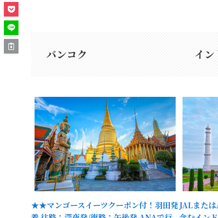
バンコク
イン
★★マンゴースイーツクーポン付！羽田発
JALまた
着 往路：深夜発/復路：午後発 ANAで行
含むインド