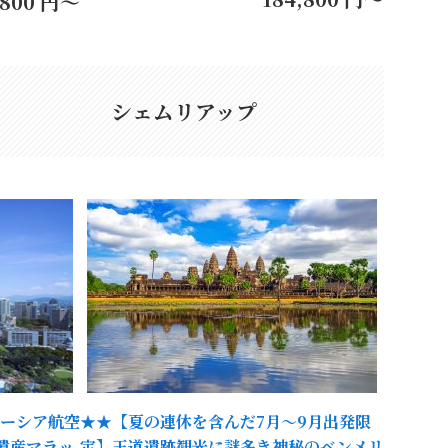
,800 円～
シェムリアップ
ーシア航空
★★【夏の連休を含んだ7月～9月出発限
遺産マラッ
定】王道遺跡観光に謎多き神秘のベンメリ