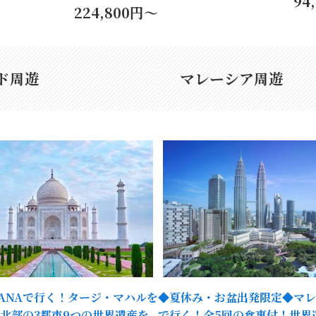
94
224,800
円～
ド
周遊
マレーシア
周遊
はANAで行く！タージ・マハルを
◆夏休み・お盆出発限定◆マレ
北部の3都市9つの世界遺産を
で行く！全5回の食事付！世界