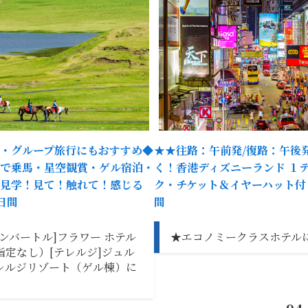
・グループ旅行にもおすすめ◆
★★往路：午前発/復路：午後発 
で乗馬・星空観賞・ゲル宿泊・
く！香港ディズニーランド １
見学！見て！触れて！感じる
ク・チケット＆イヤーハット付
日間
間
ランバートル]フラワー ホテル
★エコノミークラスホテル
指定なし）[テレルジ]ジュル
レルジリゾート（ゲル棟）に