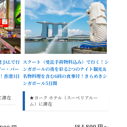
JALで行
スクート（受託手荷物料込み）で行く！シ
デー・パー
ンガポールの夜を彩る2つのナイト観光＆
！香港3日
名物料理を含む6回の食事付！きらめきシ
ンガポール5日間
に滞在
★ヨーク ホテル（スーペリアルー
ム）に滞在
184,800 円～