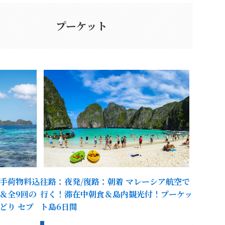
プーケット
手荷物料込
往路：夜発/復路：朝着 マレーシア航空で
＆全9回の
行く！滞在中朝食＆島内観光付！プーケッ
どり セブ
ト島6日間