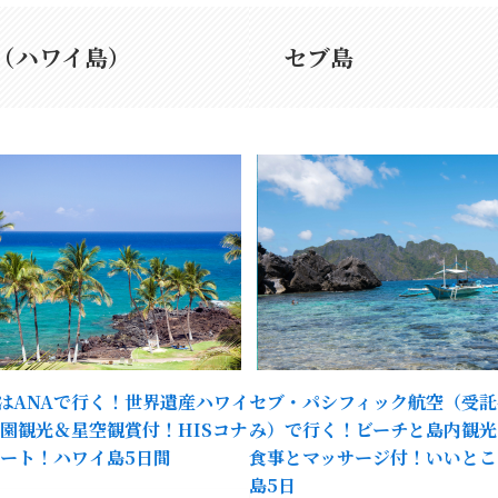
（ハワイ島）
セブ島
たはANAで行く！世界遺産ハワイ
セブ・パシフィック航空（受託
園観光＆星空観賞付！HISコナ
み）で行く！ビーチと島内観光
ート！ハワイ島5日間
食事とマッサージ付！いいとこ
島5日