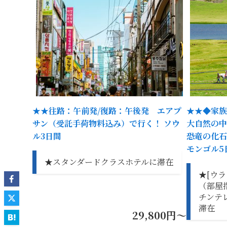
★★往路：午前発/復路：午後発 エアプ
★★◆家族
サン（受託手荷物料込み）で行く！ ソウ
大自然の中
ル3日間
恐竜の化石
モンゴル5
★スタンダードクラスホテルに滞在
★[ウ
（部屋
チンテ
滞在
29,800円～