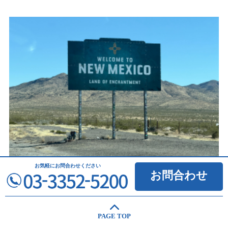
乾いた大地の中に現れる小さなオアシスの町。澄み
お気軽に
お問合わせください
お問合わせ
切った天然泉「ブルーホール」は、荒野を走り続
ける旅人たちに静かな癒しを与えてくれます。風
景の色が少しずつ変わっていく中で、アメリカ南
PAGE TOP
西部へ来たことを実感できる場所です。